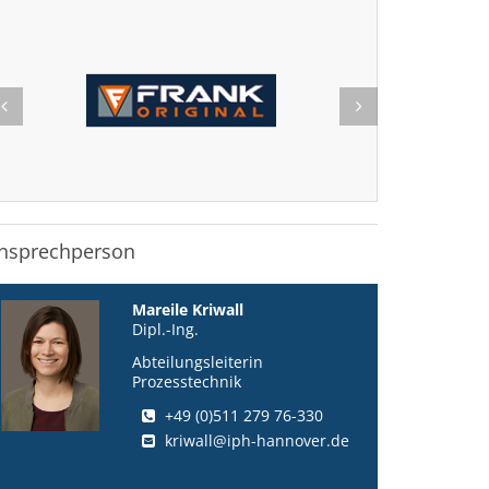
nsprechperson
Mareile Kriwall
Dipl.-Ing.
Abteilungsleiterin
Prozesstechnik
+49 (0)511 279 76-330
kriwall@iph-hannover.de