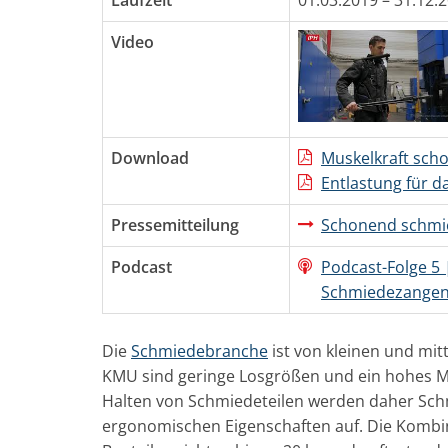
Video
Download
Muskelkraft sch
Entlastung für d
Pressemitteilung
Schonend schmie
Podcast
Podcast-Folge 5
Schmiedezange
Die
Schmiedebranche
ist von kleinen und mit
KMU sind geringe Losgrößen und ein hohes Maß
Halten von Schmiedeteilen werden daher Sc
ergonomischen Eigenschaften auf. Die Kombin