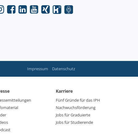
Impressum
Datenschutz
resse
Karriere
essemitteilungen
Fünf Gründe für das IPH
fomaterial
Nachwuchsförderung
lder
Jobs für Graduierte
deos
Jobs für Studierende
dcast