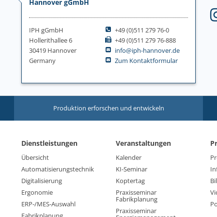
Hannover gGmbH
IPH gGmbH
+49 (0)511 279 76-0
Hollerithallee 6
+49 (0)511 279 76-888
30419 Hannover
info@iph-hannover.de
Germany
Zum Kontaktformular
Produktion erforschen und entwickeln
Dienstleistungen
Veranstaltungen
P
Übersicht
Kalender
Pr
Automatisierungstechnik
KI-Seminar
In
Digitalisierung
Koptertag
Bi
Ergonomie
Praxisseminar
Vi
Fabrikplanung
ERP-/MES-Auswahl
Po
Praxisseminar
Fabrikplanung