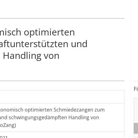
misch optimierten
ftunterstützten und
 Handling von
F
rgonomisch optimierten Schmiedezangen zum
 und schwingungsgedämpften Handling von
goZang)
2021