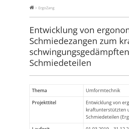
ErgoZang
Entwicklung von ergono
Schmiedezangen zum kra
schwingungsgedämpften
Schmiedeteilen
Thema
Umformtechnik
Projekttitel
Entwicklung von e
kraftunterstützten
Schmiedeteilen (Er
Laufzeit
01.03.2019 – 31.12.