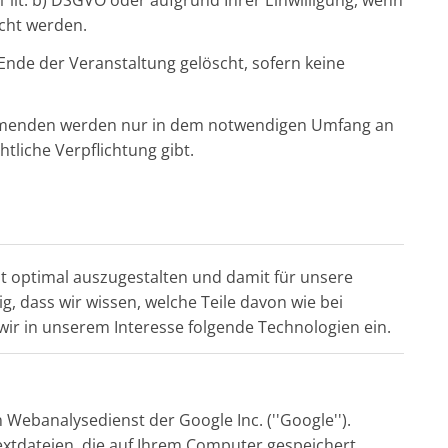
1 lit. b) DSGVO oder aufgrund Ihrer Einwilligung, wenn
cht werden.
de der Veranstaltung gelöscht, sofern keine
.
hmenden werden nur in dem notwendigen Umfang an
tliche Verpflichtung gibt.
st optimal auszugestalten und damit für unsere
g, dass wir wissen, welche Teile davon wie bei
r in unserem Interesse folgende Technologien ein.
 Webanalysedienst der Google Inc. (''Google'').
Textdateien, die auf Ihrem Computer gespeichert