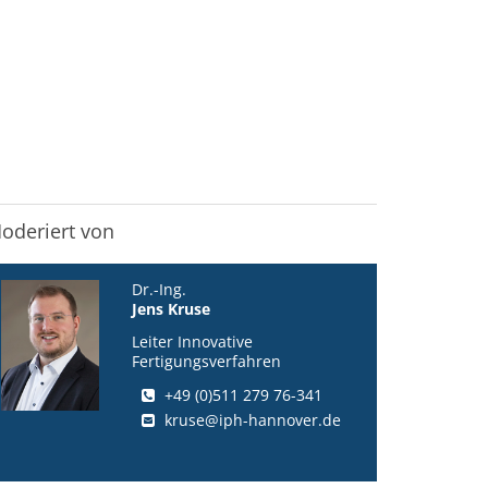
oderiert von
Dr.-Ing.
Jens Kruse
Leiter Innovative
Fertigungsverfahren
+49 (0)511 279 76-341
kruse@iph-hannover.de