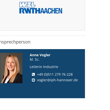
nsprechperson
Anne Vogler
M. Sc.
Leiterin Industrie
+49 (0)511 279 76-228
vogler@iph-hannover.de