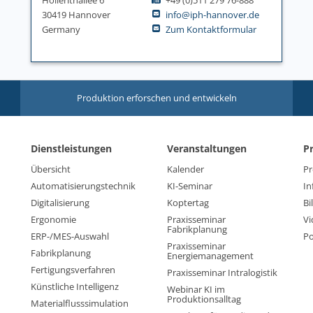
30419 Hannover
info@iph-hannover.de
Germany
Zum Kontaktformular
Produktion erforschen und entwickeln
Dienstleistungen
Veranstaltungen
P
Übersicht
Kalender
Pr
Automatisierungstechnik
KI-Seminar
In
Digitalisierung
Koptertag
Bi
Ergonomie
Praxisseminar
Vi
Fabrikplanung
ERP-/MES-Auswahl
Po
Praxisseminar
Fabrikplanung
Energiemanagement
Fertigungsverfahren
Praxisseminar Intralogistik
Künstliche Intelligenz
Webinar KI im
Produktionsalltag
Materialflusssimulation