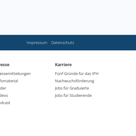
Impressum
Datenschutz
resse
Karriere
essemitteilungen
Fünf Gründe für das IPH
fomaterial
Nachwuchsförderung
lder
Jobs für Graduierte
deos
Jobs für Studierende
dcast