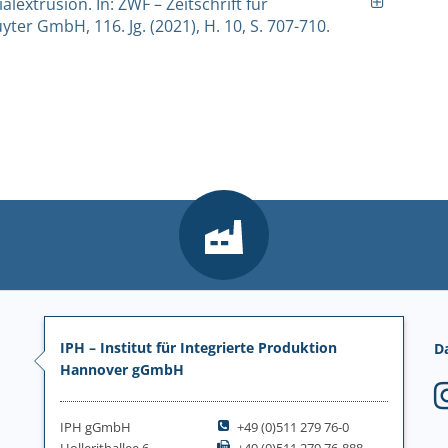
extrusion. In: ZWF – Zeitschrift für
yter GmbH, 116. Jg. (2021), H. 10, S. 707-710.
IPH – Institut für Integrierte Produktion
D
Hannover gGmbH
IPH gGmbH
+49 (0)511 279 76-0
Hollerithallee 6
+49 (0)511 279 76-888