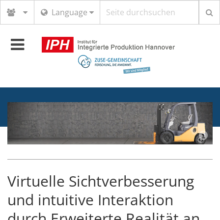
Suchbegriff
Language
Toggle
navigation
Virtuelle Sichtverbesserung
und intuitive Interaktion
durch Erweiterte Realität an