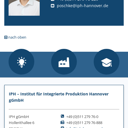
poschke@iph-hannover.de
nach oben
IPH – Institut für Integrierte Produktion Hannover
gGmbH
IPH gGmbH
+49 (0)511 279 76-0
Hollerithallee 6
+49 (0)511 279 76-888