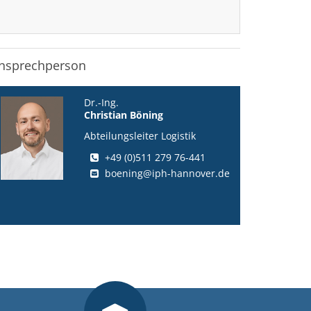
nsprechperson
Dr.-Ing.
Christian Böning
Abteilungsleiter Logistik
+49 (0)511 279 76-441
boening@iph-hannover.de