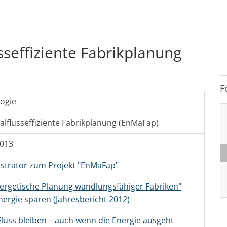
sseffiziente Fabrikplanung
F
ogie
alflusseffiziente Fabrikplanung (EnMaFap)
2013
trator zum Projekt "EnMaFap"
ergetische Planung wandlungsfähiger Fabriken"
ergie sparen (Jahresbericht 2012)
luss bleiben – auch wenn die Energie ausgeht