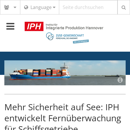
Suchbegriff
Language
Toggle
navigation
Mehr Sicherheit auf See: IPH
entwickelt Fernüberwachung
für Schiffsgetriebe