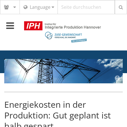
Suchbegriff
Language
Toggle
navigation
Energiekosten in der
Produktion: Gut geplant ist
halb gespart