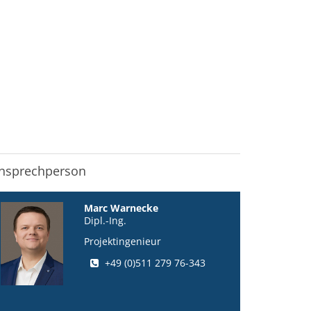
nsprechperson
Marc Warnecke
Dipl.-Ing.
Projektingenieur
+49 (0)511 279 76-343