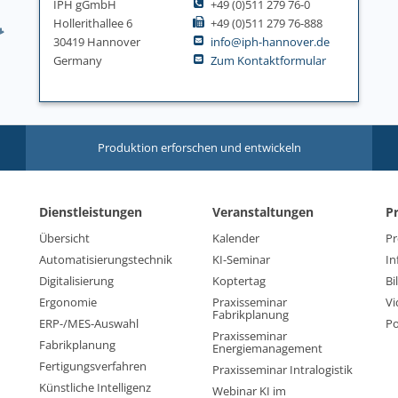
IPH gGmbH
+49 (0)511 279 76-0
Hollerithallee 6
+49 (0)511 279 76-888
30419 Hannover
info@iph-hannover.de
Germany
Zum Kontaktformular
Produktion erforschen und entwickeln
Dienstleistungen
Veranstaltungen
P
Übersicht
Kalender
Pr
Automatisierungstechnik
KI-Seminar
In
Digitalisierung
Koptertag
Bi
Ergonomie
Praxisseminar
Vi
Fabrikplanung
ERP-/MES-Auswahl
Po
Praxisseminar
Fabrikplanung
Energiemanagement
Fertigungsverfahren
Praxisseminar Intralogistik
Künstliche Intelligenz
Webinar KI im