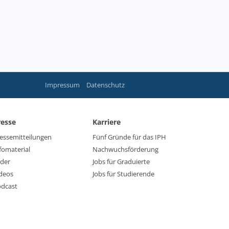
Impressum
Datenschutz
resse
Karriere
essemitteilungen
Fünf Gründe für das IPH
fomaterial
Nachwuchsförderung
lder
Jobs für Graduierte
deos
Jobs für Studierende
dcast