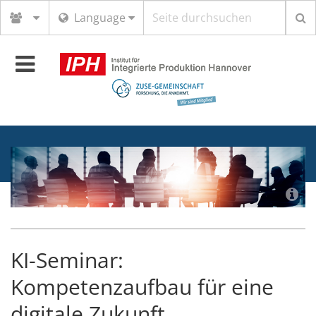
Suchbegriff
Language
Toggle
navigation
KI-Seminar:
Kompetenzaufbau für eine
digitale Zukunft