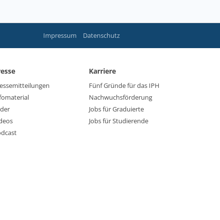
Impressum
Datenschutz
resse
Karriere
essemitteilungen
Fünf Gründe für das IPH
fomaterial
Nachwuchsförderung
lder
Jobs für Graduierte
deos
Jobs für Studierende
dcast