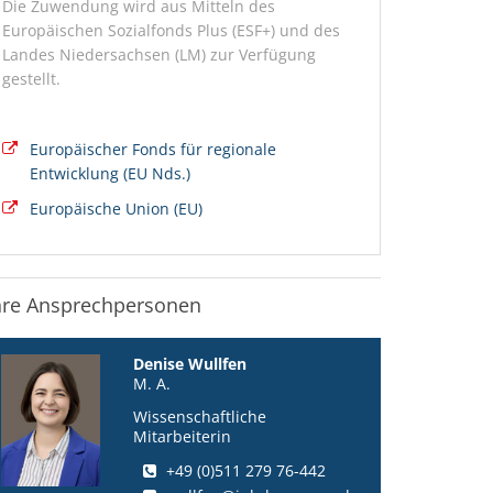
Die Zuwendung wird aus Mitteln des
Europäischen Sozialfonds Plus (ESF+) und des
Landes Niedersachsen (LM) zur Verfügung
gestellt.
Europäischer Fonds für regionale
Entwicklung (EU Nds.)
Europäische Union (EU)
hre Ansprechpersonen
Denise Wullfen
M. A.
Wissenschaftliche
Mitarbeiterin
+49 (0)511 279 76-442