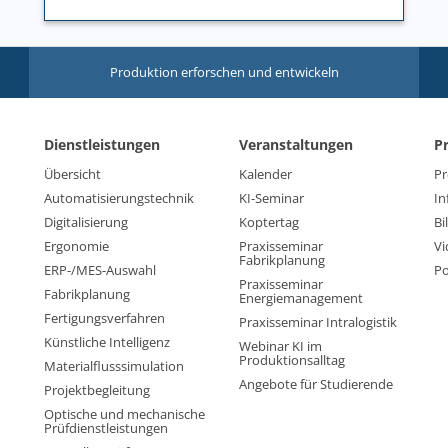
Produktion erforschen und entwickeln
Dienstleistungen
Veranstaltungen
P
Übersicht
Kalender
Pr
Automatisierungstechnik
KI-Seminar
In
Digitalisierung
Koptertag
Bi
Ergonomie
Praxisseminar
Vi
Fabrikplanung
ERP-/MES-Auswahl
Po
Praxisseminar
Fabrikplanung
Energiemanagement
Fertigungsverfahren
Praxisseminar Intralogistik
Künstliche Intelligenz
Webinar KI im
Produktionsalltag
Materialflusssimulation
Angebote für Studierende
Projektbegleitung
Optische und mechanische
Prüfdienstleistungen