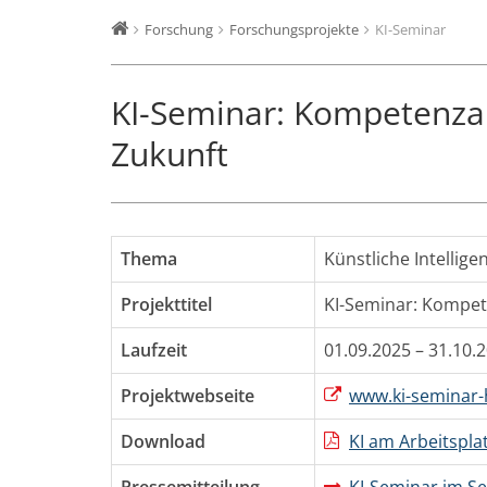
Forschung
Forschungsprojekte
KI-Seminar
KI-Seminar: Kompetenzau
Zukunft
Thema
Künstliche Intellige
Projekttitel
KI-Seminar: Kompete
Laufzeit
01.09.2025 – 31.10.
Projektwebseite
www.ki-seminar-
Download
KI am Arbeitspla
Pressemitteilung
KI-Seminar im S