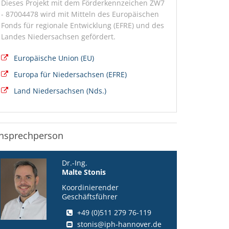
Dieses Projekt mit dem Förderkennzeichen ZW7
- 87004478 wird mit Mitteln des Europäischen
Fonds für regionale Entwicklung (EFRE) und des
Landes Niedersachsen gefördert.
Europäische Union (EU)
Europa für Niedersachsen (EFRE)
Land Niedersachsen (Nds.)
nsprechperson
Dr.-Ing.
Malte Stonis
Koordinierender
Geschäftsführer
+49 (0)511 279 76-119
stonis@iph-hannover.de