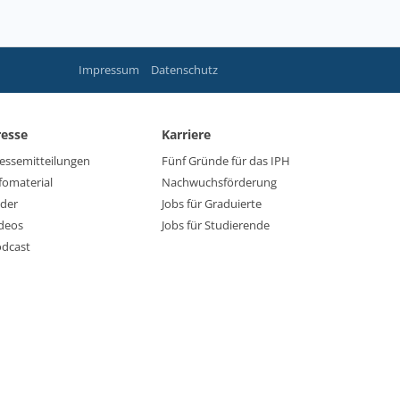
Impressum
Datenschutz
resse
Karriere
essemitteilungen
Fünf Gründe für das IPH
fomaterial
Nachwuchsförderung
lder
Jobs für Graduierte
deos
Jobs für Studierende
dcast