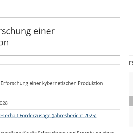
rschung einer
on
F
 Erforschung einer kybernetischen Produktion
2028
H erhält Förderzusage (Jahresbericht 2025)
Grundlage für die Erforschung und Erprobung einer