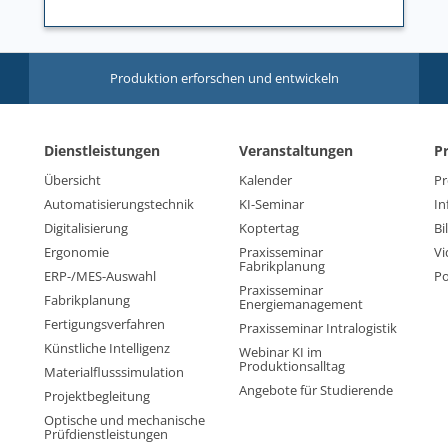
Produktion erforschen und entwickeln
Dienstleistungen
Veranstaltungen
P
Übersicht
Kalender
Pr
Automatisierungstechnik
KI-Seminar
In
Digitalisierung
Koptertag
Bi
Ergonomie
Praxisseminar
Vi
Fabrikplanung
ERP-/MES-Auswahl
Po
Praxisseminar
Fabrikplanung
Energiemanagement
Fertigungsverfahren
Praxisseminar Intralogistik
Künstliche Intelligenz
Webinar KI im
Produktionsalltag
Materialflusssimulation
Angebote für Studierende
Projektbegleitung
Optische und mechanische
Prüfdienstleistungen