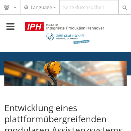
Suchbegriff
Language
Toggle
navigation
Entwicklung eines
plattformübergreifenden
modularen Assistenzsystems