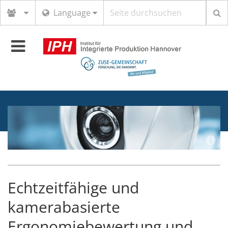
Suchbegriff
Language
Toggle
navigation
Echtzeitfähige und
kamerabasierte
Ergonomiebewertung und