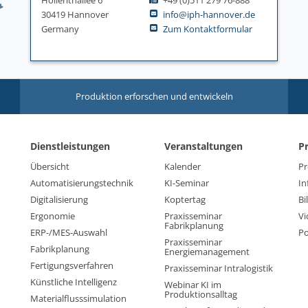
30419 Hannover
info@iph-hannover.de
Germany
Zum Kontaktformular
Produktion erforschen und entwickeln
Dienstleistungen
Veranstaltungen
P
Übersicht
Kalender
Pr
Automatisierungstechnik
KI-Seminar
In
Digitalisierung
Koptertag
Bi
Ergonomie
Praxisseminar
Vi
Fabrikplanung
ERP-/MES-Auswahl
Po
Praxisseminar
Fabrikplanung
Energiemanagement
Fertigungsverfahren
Praxisseminar Intralogistik
Künstliche Intelligenz
Webinar KI im
Produktionsalltag
Materialflusssimulation