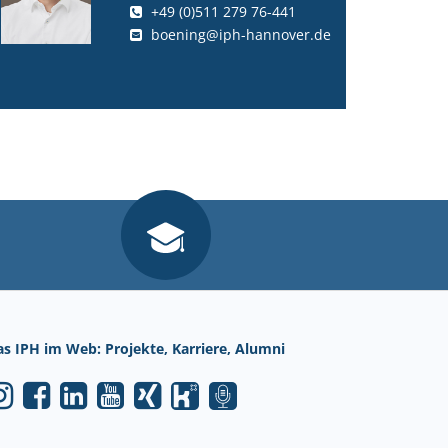
+49 (0)511 279 76-441
boening@iph-hannover.de
as IPH im Web: Projekte, Karriere, Alumni