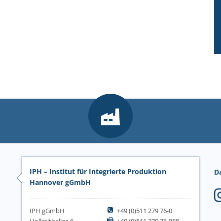
IPH – Institut für Integrierte Produktion
D
Hannover gGmbH
IPH gGmbH
+49 (0)511 279 76-0
Hollerithallee 6
+49 (0)511 279 76-888