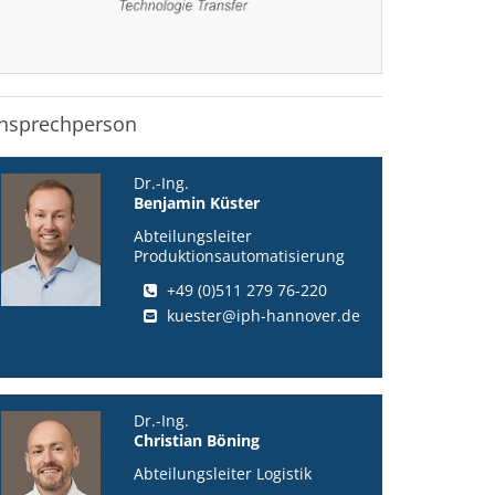
nsprechperson
Dr.-Ing.
Benjamin Küster
Abteilungsleiter
Produktionsautomatisierung
+49 (0)511 279 76-220
kuester@iph-hannover.de
Dr.-Ing.
Christian Böning
Abteilungsleiter Logistik