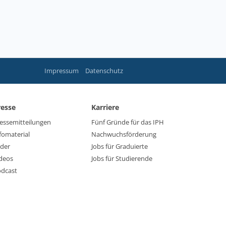
Impressum
Datenschutz
resse
Karriere
essemitteilungen
Fünf Gründe für das IPH
fomaterial
Nachwuchsförderung
lder
Jobs für Graduierte
deos
Jobs für Studierende
dcast