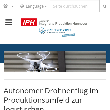
Suchbegriff
Language
Toggle
navigation
Autonomer Drohnenflug im
Produktionsumfeld zur
logistischen