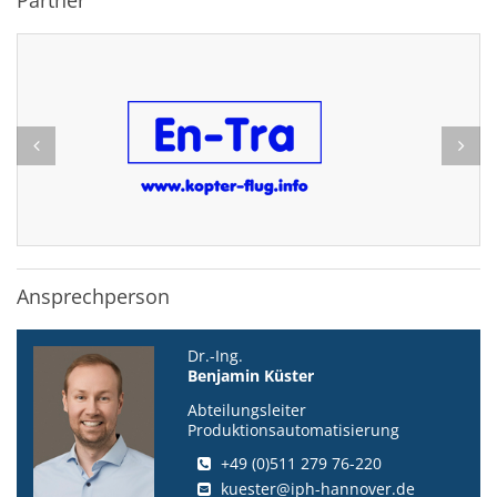
Partner
Ansprechperson
Dr.-Ing.
Benjamin Küster
Abteilungsleiter
Produktionsautomatisierung
+49 (0)511 279 76-220
kuester@iph-hannover.de