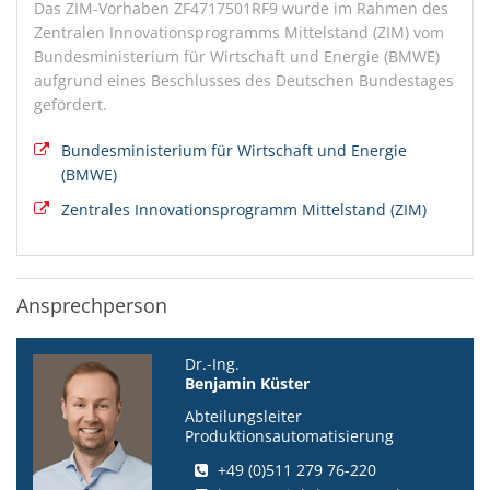
Das ZIM-Vorhaben ZF4717501RF9 wurde im Rahmen des
Zentralen Innovationsprogramms Mittelstand (ZIM) vom
Bundesministerium für Wirtschaft und Energie (BMWE)
aufgrund eines Beschlusses des Deutschen Bundestages
gefördert.
Bundesministerium für Wirtschaft und Energie
(BMWE)
Zentrales Innovationsprogramm Mittelstand (ZIM)
Ansprechperson
Dr.-Ing.
Benjamin Küster
Abteilungsleiter
Produktionsautomatisierung
+49 (0)511 279 76-220