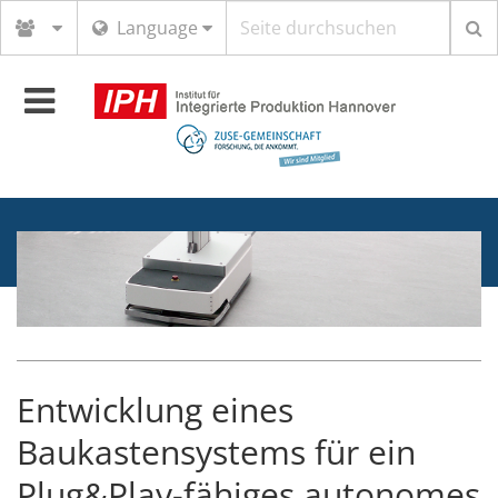
Suchbegriff
Language
Toggle
navigation
Entwicklung eines
Baukastensystems für ein
Plug&Play-fähiges autonomes