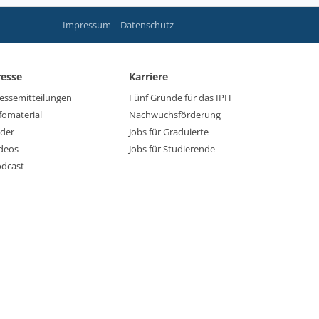
Impressum
Datenschutz
resse
Karriere
essemitteilungen
Fünf Gründe für das IPH
fomaterial
Nachwuchsförderung
lder
Jobs für Graduierte
deos
Jobs für Studierende
dcast