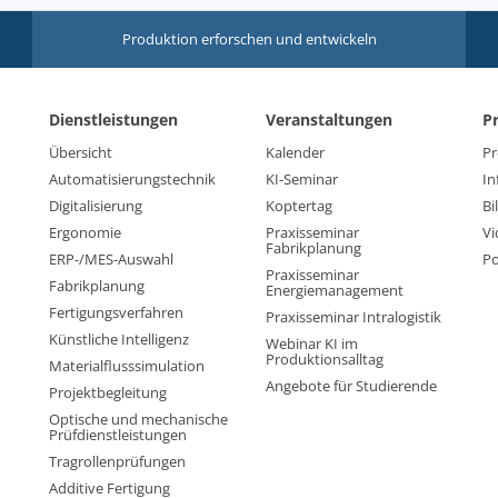
Produktion erforschen und entwickeln
Dienstleistungen
Veranstaltungen
P
Übersicht
Kalender
Pr
Automatisierungstechnik
KI-Seminar
In
Digitalisierung
Koptertag
Bi
Ergonomie
Praxisseminar
Vi
Fabrikplanung
ERP-/MES-Auswahl
Po
Praxisseminar
Fabrikplanung
Energiemanagement
Fertigungsverfahren
Praxisseminar Intralogistik
Künstliche Intelligenz
Webinar KI im
Produktionsalltag
Materialflusssimulation
Angebote für Studierende
Projektbegleitung
Optische und mechanische
Prüfdienstleistungen
Tragrollenprüfungen
Additive Fertigung