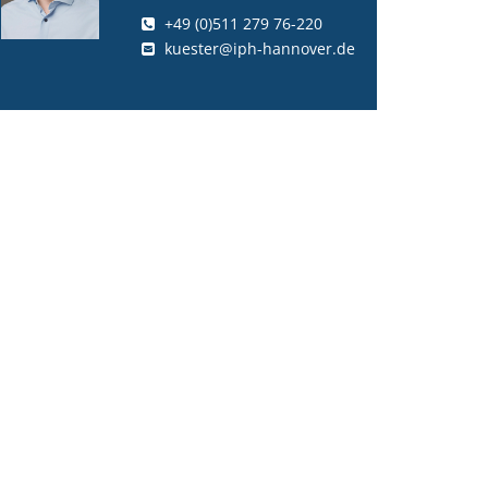
+49 (0)511 279 76-220
kuester@iph-hannover.de