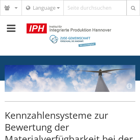
Suchbegriff
Language
Toggle
navigation
Kennzahlensysteme zur
Bewertung der
Materialverfügbarkeit bei der