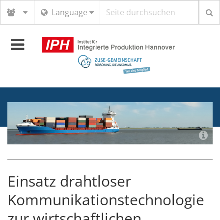
Suchbegriff
Language
Toggle
navigation
Einsatz drahtloser
Kommunikationstechnologie
zur wirtschaftlichen