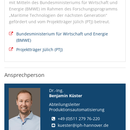
mit Mitteln des Bundesministeriums für Wirtschaft und
Energie (BMWE) im Rahmen des Forschungsprogramms
„Maritime Technologien der nächsten Generation“
gefördert und vom Projektträger Jülich (PTJ) betreut.
Bundesministerium für Wirtschaft und Energie
(BMWE)
Projektträger Jülich (PTJ)
Ansprechperson
Dr.-Ing.
Benjamin Küster
Abteilungsleiter
Produktionsautomatisierung
+49 (0)511 279 76-220
kuester@iph-hannover.de