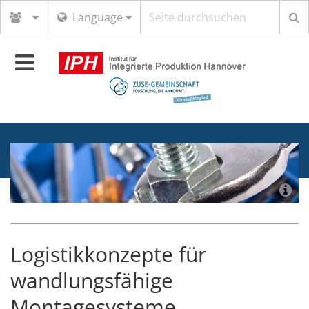
Suchbegriff
Language
Toggle
navigation
Logistikkonzepte für
wandlungsfähige
Montagesysteme