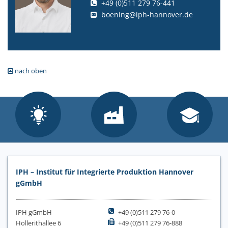
+49 (0)511 279 76-441
boening@iph-hannover.de
nach oben
IPH – Institut für Integrierte Produktion Hannover
gGmbH
IPH gGmbH
+49 (0)511 279 76-0
Hollerithallee 6
+49 (0)511 279 76-888