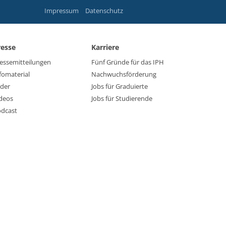
Impressum
Datenschutz
resse
Karriere
essemitteilungen
Fünf Gründe für das IPH
fomaterial
Nachwuchsförderung
lder
Jobs für Graduierte
deos
Jobs für Studierende
dcast