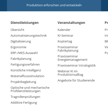
Produktion erforschen und entwickeln
Dienstleistungen
Veranstaltungen
P
Übersicht
Kalender
Pr
Automatisierungstechnik
KI-Seminar
In
Digitalisierung
Koptertag
Bi
Ergonomie
Praxisseminar
Vi
Fabrikplanung
ERP-/MES-Auswahl
Po
Praxisseminar
Fabrikplanung
Energiemanagement
Fertigungsverfahren
Praxisseminar Intralogistik
Künstliche Intelligenz
Webinar KI im
Produktionsalltag
Materialflusssimulation
Angebote für Studierende
Projektbegleitung
Optische und mechanische
Prüfdienstleistungen
Tragrollenprüfungen
Additive Fertigung