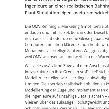
Ingenieure an einer realistischen Bahn
Plant Simulation eigens weiterentwickel
Die OMV Refining & Marketing GmbH betreibt
entladen und mit Heizöl, Benzin oder Diesel b
noch ausreicht oder ob neue Gleise gebaut we
Computersimulation klären. Schon heute wi
Monat eine vierstellige Zahl von Waggons abge
weil OMV wachsen will und weil sich der Waren
Wie viele zusätzliche Züge auf dem Anschlus
Infrastruktur an ihre Grenzen stößt, ließ sic
Modell zu erstellen war allerdings aufwändig 
Um den Gleisbetrieb realistisch abbilden zu k
Modellierung der Züge und implementieren di
die Ingenieure auf unzählige Details achten
Gleisen über das zulässige Höchstgewicht und
Schichtplänen des Personals. Der Mensch war