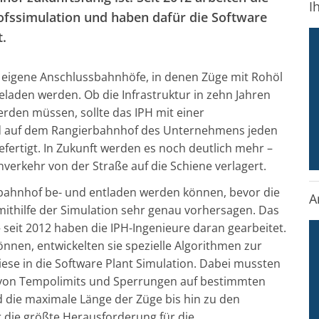
I
hofssimulation und haben dafür die Software
t.
 eigene Anschlussbahnhöfe, in denen Züge mit Rohöl
eladen werden. Ob die Infrastruktur in zehn Jahren
rden müssen, sollte das IPH mit einer
rd auf dem Rangierbahnhof des Unternehmens jeden
fertigt. In Zukunft werden es noch deutlich mehr –
verkehr von der Straße auf die Schiene verlagert.
sbahnhof be- und entladen werden können, bevor die
A
h mithilfe der Simulation sehr genau vorhersagen. Das
– seit 2012 haben die IPH-Ingenieure daran gearbeitet.
önnen, entwickelten sie spezielle Algorithmen zur
ese in die Software Plant Simulation. Dabei mussten
 – von Tempolimits und Sperrungen auf bestimmten
 die maximale Länge der Züge bis hin zu den
 die größte Herausforderung für die