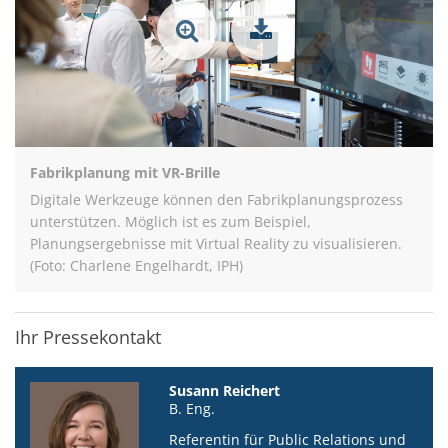
Fabrikplanung mit VR-Brille
Digitale Werkzeuge können den Fabrikplanungsprozess
unterstützen. Möglich ist es zum Beispiel,
Planungsergebnisse mit Virtual Reality zu visualisieren.
(Foto: Charlene Engelhardt, IPH)
Ihr Pressekontakt
Susann Reichert
B. Eng.
Referentin für Public Relations und