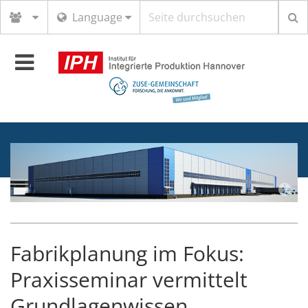
Suchbegriff
Language
Toggle
navigation
Fabrikplanung im Fokus:
Praxisseminar vermittelt
Grundlagenwissen