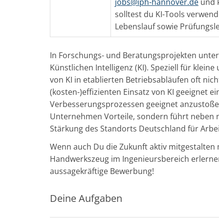
jobs@iph-hannover.de
und 
solltest du KI-Tools verwe
Lebenslauf sowie Prüfungsle
In Forschungs- und Beratungsprojekten unter
Künstlichen Intelligenz (KI). Speziell für kle
von KI in etablierten Betriebsabläufen oft n
(kosten-)effizienten Einsatz von KI geeignet
Verbesserungsprozessen geeignet anzustoßen 
Unternehmen Vorteile, sondern führt neben n
Stärkung des Standorts Deutschland für Arbe
Wenn auch Du die Zukunft aktiv mitgestalten 
Handwerkszeug im Ingenieursbereich erlernen
aussagekräftige Bewerbung!
Deine Aufgaben