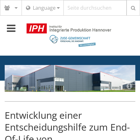
Suchbegriff
Language
Toggle
navigation
Entwicklung einer
Entscheidungshilfe zum End-
Of-Life von