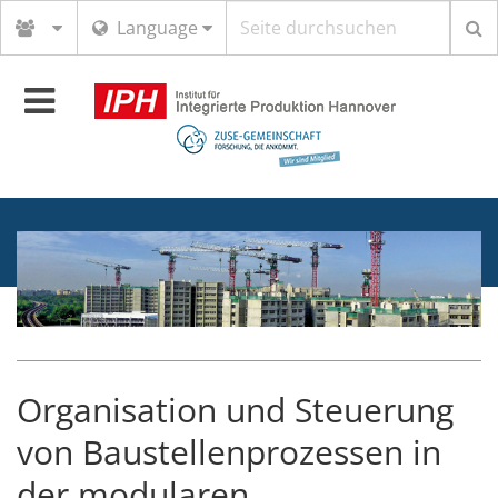
Suchbegriff
Language
Toggle
navigation
Organisation und Steuerung
von Baustellenprozessen in
der modularen