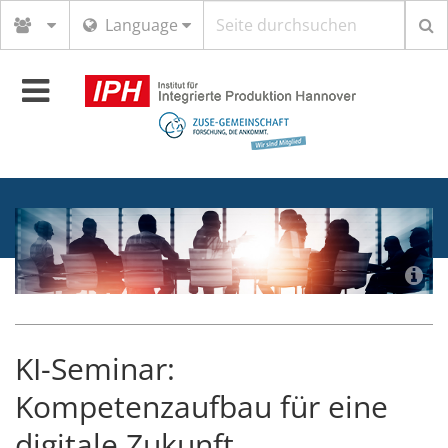
Suchbegriff
Language
Toggle
navigation
KI-Seminar:
Kompetenzaufbau für eine
digitale Zukunft