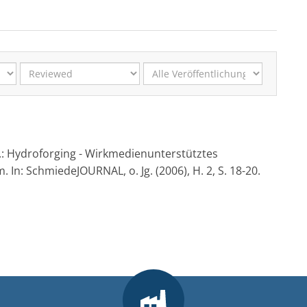
 M.: Hydroforging - Wirkmedienunterstütztes
n: SchmiedeJOURNAL, o. Jg. (2006), H. 2, S. 18-20.