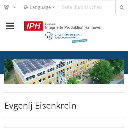
Suchbegriff
Language
Toggle
navigation
Evgenij Eisenkrein