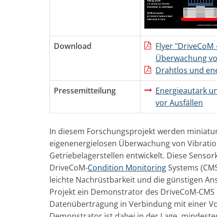
Download
Flyer "DriveCoM 
Überwachung von
Drahtlos und ene
Pressemitteilung
Energieautark un
vor Ausfällen
In diesem Forschungsprojekt werden miniatur
eigenenergielosen Überwachung von Vibrati
Getriebelagerstellen entwickelt. Diese Senso
DriveCoM-
Condition Monitoring
Systems (CMS)
leichte Nachrüstbarkeit und die günstigen A
Projekt ein Demonstrator des DriveCoM-CMS a
Datenübertragung in Verbindung mit einer Vo
Demonstrator ist dabei in der Lage, mindes