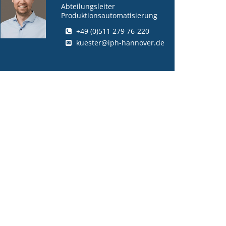
Abteilungsleiter
Produktionsautomatisierung
+49 (0)511 279 76-220
kuester@iph-hannover.de