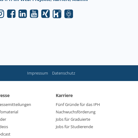
Impressum
Datenschutz
resse
Karriere
essemitteilungen
Fünf Gründe für das IPH
fomaterial
Nachwuchsförderung
lder
Jobs für Graduierte
deos
Jobs für Studierende
dcast