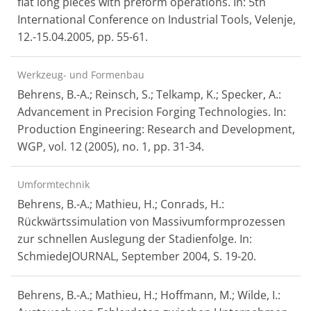
flat long pieces with preform operations. In: 5th
International Conference on Industrial Tools, Velenje,
12.-15.04.2005, pp. 55-61.
Werkzeug- und Formenbau
Behrens, B.-A.; Reinsch, S.; Telkamp, K.; Specker, A.:
Advancement in Precision Forging Technologies. In:
Production Engineering: Research and Development,
WGP, vol. 12 (2005), no. 1, pp. 31-34.
Umformtechnik
Behrens, B.-A.; Mathieu, H.; Conrads, H.:
Rückwärtssimulation von Massivumformprozessen
zur schnellen Auslegung der Stadienfolge. In:
SchmiedeJOURNAL, September 2004, S. 19-20.
Behrens, B.-A.; Mathieu, H.; Hoffmann, M.; Wilde, I.: